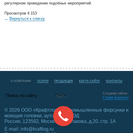
регулярном проведении подобных мероприятий.
Просмотров 4 153
←
Вернуться к списку
О КОМПАНИИ
УСЛУГИ
ПРОДУКЦИЯ
КАРТА САЙТА
КОНТАКТЫ
Создание сайтов
Студия Борового
© 2026 ООО «Крафтлог» — промышленные форсунки и
моющие головки, аутсорсинг ВЭД
Россия, 123592, Москва ул. Кулакова, д.20, стр. 1А
E-mail:
info@kraftlog.ru