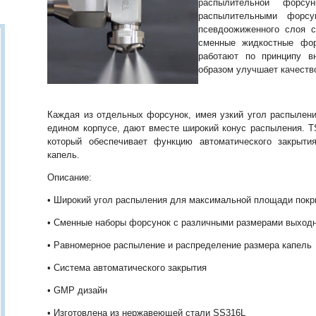
распылительной форсу
распылительными форсу
псевдоожиженного слоя с
сменные жидкостные фор
работают по принципу в
образом улучшает качеств
Каждая из отдельных форсунок, имея узкий угол распылени
едином корпусе, дают вместе широкий конус распыления. T
который обеспечивает функцию автоматического закрыти
капель.
Описание:
• Широкий угол распыления для максимальной площади покр
• Сменные наборы форсунок с различными размерами выход
• Равномерное распыление и распределение размера капель
• Система автоматического закрытия
• GMP дизайн
• Изготовлена из нержавеющей стали SS316L