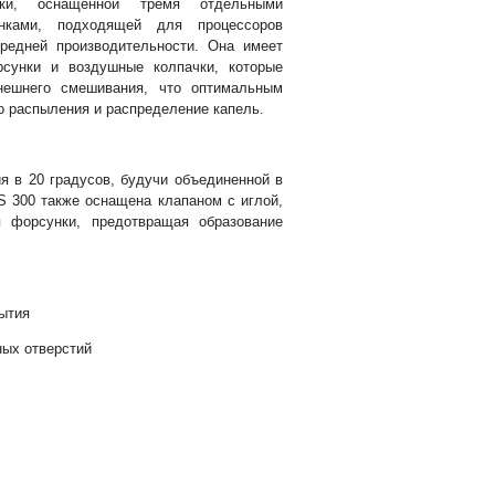
нки, оснащенной тремя отдельными
нками, подходящей для процессоров
редней производительности. Она имеет
сунки и воздушные колпачки, которые
нешнего смешивания, что оптимальным
о распыления и распределение капель.
я в 20 градусов, будучи объединенной в
S 300 также оснащена клапаном с иглой,
я форсунки, предотвращая образование
ытия
ных отверстий