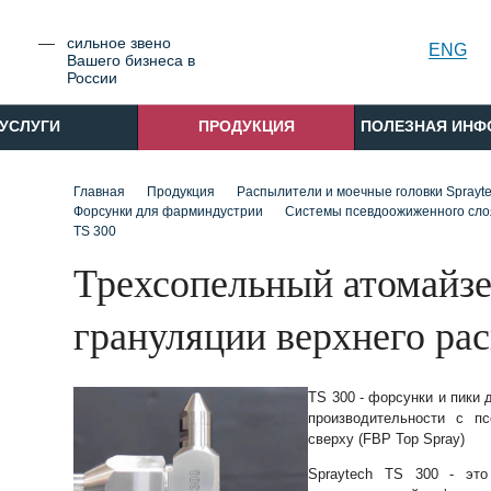
cильное звено
РУС
ENG
Вашего бизнеса в
России
УСЛУГИ
ПРОДУКЦИЯ
ПОЛЕЗНАЯ ИНФ
Главная
Продукция
Распылители и моечные головки Sprayt
Форсунки для фарминдустрии
Системы псевдоожиженного сло
TS 300
Трехсопельный атомайзе
грануляции верхнего ра
TS 300 - форсунки и пики
производительности с п
сверху (FBP Top Spray)
Spraytech TS 300 - это